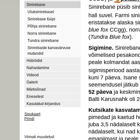
Sinirebane
Sinirebane püsib sin
Uluksinirebasel
hall suvel. Farmi sin
Sinirebase tüüpi
eristatakse alaska s
Põhja sinirebane
blue fox
CCgg), norr
Norra sinirebane
(
Tundra Blue fox
).
Tundra sinirebane
Sigimine.
Sinireban
Sinirebaste karvavärvuse
mutandid
võimelised pesakondi
Hübriidid
peale kolmandat aas
Nahastamine
sigimisperiood aast
Videod
kuni 7 päeva. Isane 
Galerii
seemendusel jätkub 
Märksõnad
52 päeva
ja keskmi
Enesetest
Balti Karusnahk oli 2
Kasutatud kirjandus
Kutsikate kasvata
Sisukaart
pimedad ja kaetud hõ
Prindi
juba 3,5 nädalaselt 
Login
nädalaselt, kui nad 
Viimati muudetud:
emapiimast ja peale