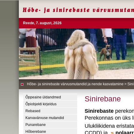
Reede, 7. august, 2026
Hõbe- ja sinirebaste värvusmutandid ja nende kasvatamine
> Sin
Sinirebane
Õppeaine üldandmed
Õpiobjekti kirjeldus
Sinirebaste
perekond
Rebased
Perekonnas on üks li
Karvavärvuse mutandid
Ulukliikidena eristat
Punarebane
CCDD) ja
polaar
Hõberebane